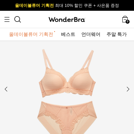
올데이볼류머 기획전
올데이볼류머 기획전
사이즈 무료 교환 서비스
사이즈 무료 교환 서비스
최대 10% 할인 쿠폰 + 사은품 증정
0
올데이볼류머 기획전
베스트
언더웨어
주말 특가