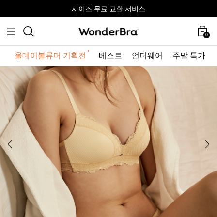
올데이볼류머 기획전
올데이볼류머 기획전
사이즈 무료 교환 서비스
사이즈 무료 교환 서비스
최대 10% 할인 쿠폰 + 사은품 증정
0
올데이볼류머 기획전
베스트
언더웨어
주말 특가