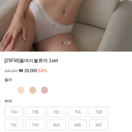
1
/
16
[25FW]올데이볼류머 1set
₩
39,000
63
%
105,000
컬러
브라
70A
70B
70C
75A
75B
75C
75D
80A
80B
80C