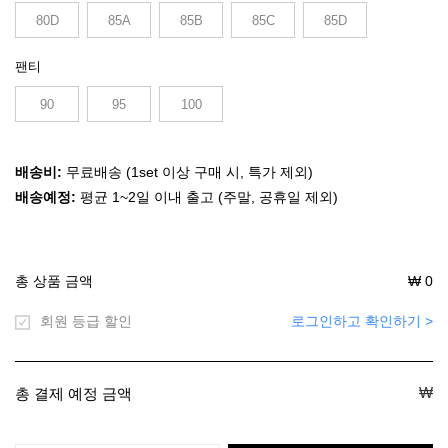
80D
85A
85B
85C
85D
팬티
90
95
100
배송비:
무료배송 (1set 이상 구매 시, 특가 제외)
배송예정:
평균 1~2일 이내 출고 (주말, 공휴일 제외)
총 상품 금액
₩
0
회원 등급 할인
로그인하고 확인하기 >
₩
총 결제 예정 금액