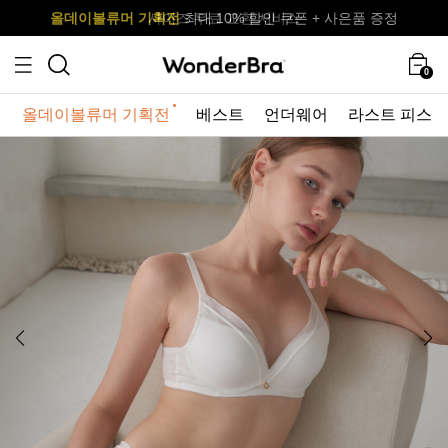
올데이볼류머 기획전
올데이볼류머 기획전
사이즈 무료 교환 서비스
사이즈 무료 교환 서비스
최대 10% 할인 쿠폰 + 사은품 증정
0
올데이볼류머 기획전
베스트
언더웨어
라스트 피스