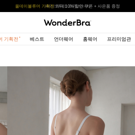
올데이볼류머 기획전
올데이볼류머 기획전
사이즈 무료 교환 서비스
사이즈 무료 교환 서비스
최대 10% 할인 쿠폰 + 사은품 증정
머 기획전
베스트
언더웨어
홈웨어
프리미엄관