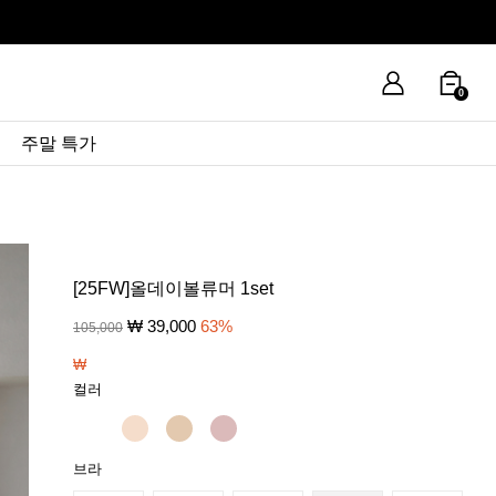
0
주말 특가
[25FW]올데이볼류머 1set
₩
39,000
63
%
105,000
₩
컬러
브라