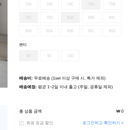
70A
70B
70C
75A
75B
75C
75D
80A
80B
80C
80D
85A
85B
85C
85D
팬티
90
95
100
배송비:
무료배송 (1set 이상 구매 시, 특가 제외)
배송예정:
평균 1~2일 이내 출고 (주말, 공휴일 제외)
총 상품 금액
₩
0
회원 등급 할인
로그인하고 확인하기 >