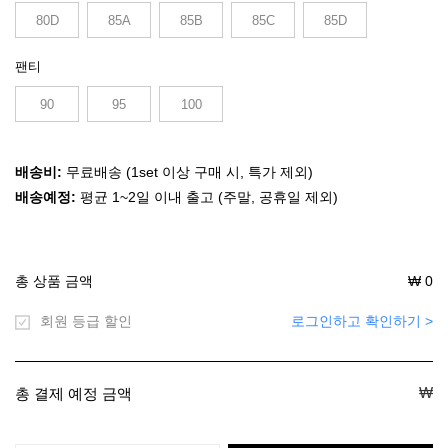
80D
85A
85B
85C
85D
팬티
90
95
100
배송비:
무료배송 (1set 이상 구매 시, 특가 제외)
배송예정:
평균 1~2일 이내 출고 (주말, 공휴일 제외)
총 상품 금액
₩
0
회원 등급 할인
로그인하고 확인하기 >
₩
총 결제 예정 금액