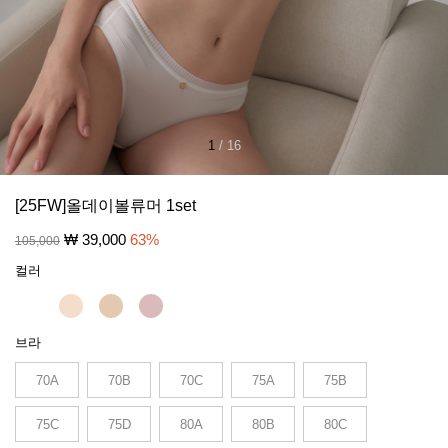
1
/
16
[25FW]올데이볼류머 1set
₩
39,000
63
%
105,000
컬러
브라
70A
70B
70C
75A
75B
75C
75D
80A
80B
80C