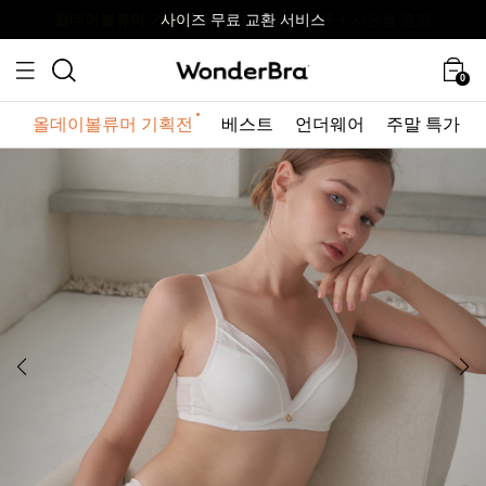
올데이볼류머 기획전
올데이볼류머 기획전
사이즈 무료 교환 서비스
사이즈 무료 교환 서비스
최대 10% 할인 쿠폰 + 사은품 증정
0
올데이볼류머 기획전
베스트
언더웨어
주말 특가