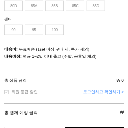
80D
85A
85B
85C
85D
팬티
90
95
100
배송비:
무료배송 (1set 이상 구매 시, 특가 제외)
배송예정:
평균 1~2일 이내 출고 (주말, 공휴일 제외)
총 상품 금액
₩
0
회원 등급 할인
로그인하고 확인하기 >
₩
총 결제 예정 금액