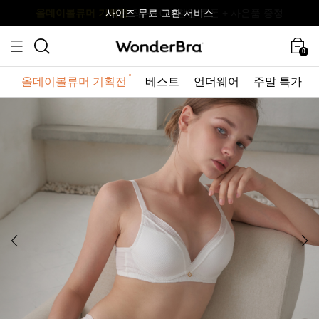
올데이볼류머 기획전
올데이볼류머 기획전
사이즈 무료 교환 서비스
사이즈 무료 교환 서비스
최대 10% 할인 쿠폰 + 사은품 증정
0
올데이볼류머 기획전
베스트
언더웨어
주말 특가