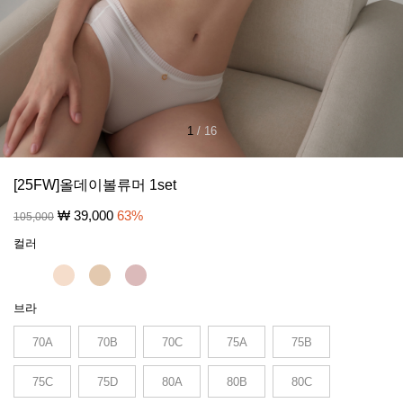
1
/
16
[25FW]올데이볼류머 1set
₩
39,000
63
%
105,000
컬러
브라
70A
70B
70C
75A
75B
75C
75D
80A
80B
80C