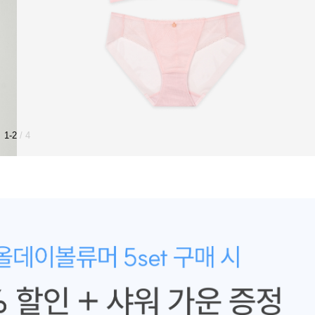
1-2
/ 4