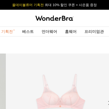
올데이볼류머 기획전
올데이볼류머 기획전
사이즈 무료 교환 서비스
사이즈 무료 교환 서비스
최대 10% 할인 쿠폰 + 사은품 증정
 기획전
베스트
언더웨어
홈웨어
프리미엄관