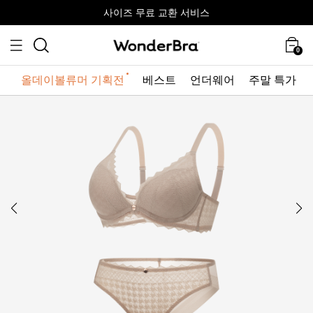
올데이볼류머 기획전
올데이볼류머 기획전
사이즈 무료 교환 서비스
사이즈 무료 교환 서비스
최대 10% 할인 쿠폰 + 사은품 증정
0
올데이볼류머 기획전
베스트
언더웨어
주말 특가