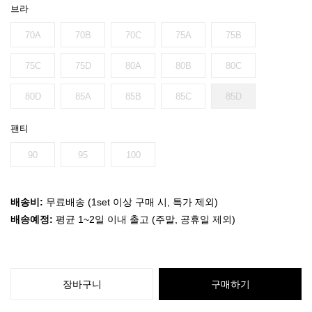
브라
70A
70B
70C
75A
75B
75C
75D
80A
80B
80C
80D
85A
85B
85C
85D
팬티
90
95
100
배송비:
무료배송 (1set 이상 구매 시, 특가 제외)
배송예정:
평균 1~2일 이내 출고 (주말, 공휴일 제외)
장바구니
구매하기