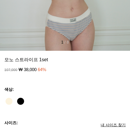
1
/
8
모노 스트라이프 1set
₩
38,000
64
%
107,000
색상:
사이즈:
내 사이즈 찾기