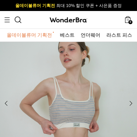
올데이볼류머 기획전
올데이볼류머 기획전
사이즈 무료 교환 서비스
사이즈 무료 교환 서비스
최대 10% 할인 쿠폰 + 사은품 증정
0
올데이볼류머 기획전
베스트
언더웨어
라스트 피스