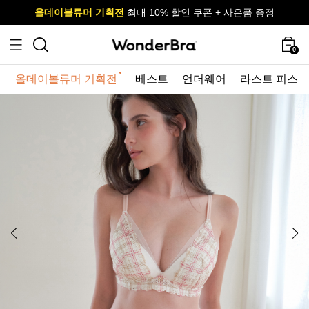
올데이볼류머 기획전
올데이볼류머 기획전
사이즈 무료 교환 서비스
사이즈 무료 교환 서비스
최대 10% 할인 쿠폰 + 사은품 증정
0
올데이볼류머 기획전
베스트
언더웨어
라스트 피스