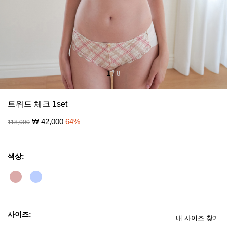
1
/
8
트위드 체크 1set
₩
42,000
64
%
118,000
색상:
사이즈:
내 사이즈 찾기