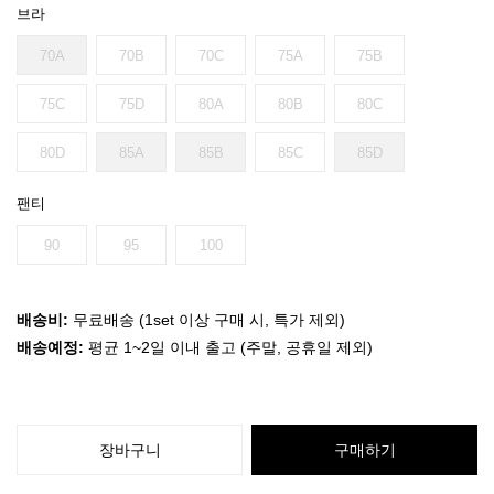
브라
70A
70B
70C
75A
75B
75C
75D
80A
80B
80C
80D
85A
85B
85C
85D
팬티
90
95
100
배송비:
무료배송 (1set 이상 구매 시, 특가 제외)
배송예정:
평균 1~2일 이내 출고 (주말, 공휴일 제외)
장바구니
구매하기