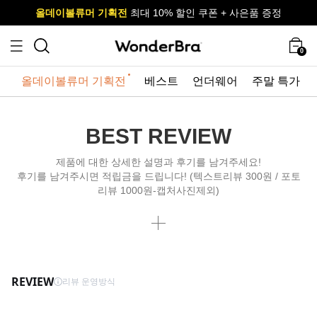
올데이볼류머 기획전
올데이볼류머 기획전
사이즈 무료 교환 서비스
사이즈 무료 교환 서비스
최대 10% 할인 쿠폰 + 사은품 증정
최대 10% 할인 쿠폰 + 사은품 증정
0
올데이볼류머 기획전
베스트
언더웨어
주말 특가
BEST REVIEW
제품에 대한 상세한 설명과 후기를 남겨주세요!
후기를 남겨주시면 적립금을 드립니다! (텍스트리뷰 300원 / 포토
리뷰 1000원-캡처사진제외)