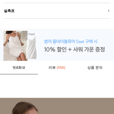
실측표
핏&화보
리뷰
(556)
상품 문의