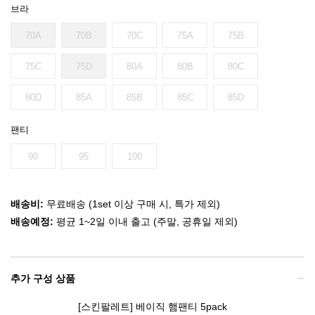
브라
70A
70B
70C
75A
75B
75C
75D
80A
80B
80C
80D
85A
85B
85C
85D
팬티
90
95
100
배송비:
무료배송 (1set 이상 구매 시, 특가 제외)
배송예정:
평균 1~2일 이내 출고 (주말, 공휴일 제외)
추가 구성 상품
[스킨팔레트] 베이직 햄팬티 5pack