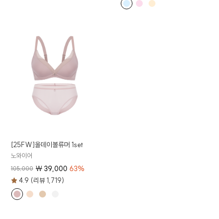
[25FW]올데이볼류머 1set
노와이어
₩
39,000
63
%
105,000
4.9 (리뷰 1,719)