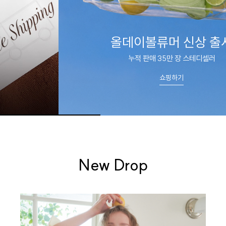
올데이볼류머 신상 출시
누적 판매 35만 장 스테디셀러
쇼핑하기
New Drop