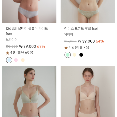
[26SS] 올데이 볼류머 라이트
레이스 프론트 후크 1set
1set
와이어
노와이어
₩
39,000
64
%
109,000
₩
39,000
63
%
105,000
4.8 (리뷰 76)
4.8 (리뷰 699)