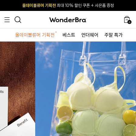
올데이볼류머 기획전
올데이볼류머 기획전
사이즈 무료 교환 서비스
사이즈 무료 교환 서비스
최대 10% 할인 쿠폰 + 사은품 증정
최대 10% 할인 쿠폰 + 사은품 증정
0
올데이볼류머 기획전
베스트
언더웨어
주말 특가