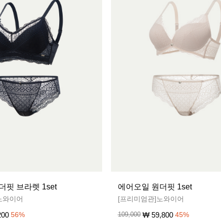
핏 브라렛 1set
에어오일 원더핏 1set
노와이어
[프리미엄관]노와이어
200
₩
59,800
56
%
109,000
45
%