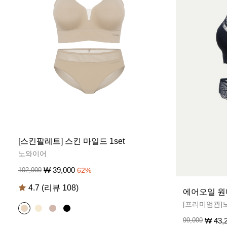
[스킨팔레트] 스킨 마일드 1set
노와이어
₩
39,000
102,000
62
%
4.7 (리뷰 108)
에어오일 원더
[프리미엄관]
₩
43,
99,000